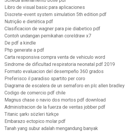
Scheda allenamento boxe pdf
Libro de visual basic para aplicaciones
Discrete-event system simulation 5th edition pdf
Nutrição e dietética pdf
Clasificacion de wagner para pie diabetico pdf
Contoh undangan pernikahan coreldraw x7
De pdf a kindle
Php generate a pdf
Carta responsiva compra venta de vehiculo word
Sindrome de dificultad respiratoria neonatal pdf 2019
Formato evaluacion del desempeño 360 grados
Preferisco il paradiso spartito per coro
Diagrama de escalera de un semaforo en plc allen bradley
Codigo de comercio pdf chile
Magnus chase o navio dos mortos pdf download
Administracion de la fuerza de ventas jobber pdf
Titanic şarkı sözleri türkçe
Embarazo ectopico molar pdf
Tanah yang subur adalah mengandung banyak