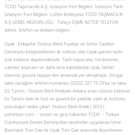
TCDD Taşımacılık A.Ş. İstasyon-Tren Bilgileri. İstasyon Tarih.
İstasyon-Tren Bilgileri. Lütfen Bekleyiniz TCDD TAŞIMACILIK
A.Ş GENEL MÜDÜRLÜĞÜ . Türkçe EŞME NOTER TELEFON
adres, telefon ve iletişim bilgileri ...
Uşak - Eskişehir Otobüs Bileti Fiyatları ve Sefer Saatleri ...
Demiryolu belgesellerinin ilk noktası olan Uşak garının tarihi
çok eskilere dayanmaktadır. Tarihi kaplıcalar, medreseler,
camiler, köprüler ve daha nice kalıntılarıyla Uşak, tarihin
izlerinizi gururla taşıyan iller arasında yer almaktadır. Otogar
taksi durağının telefon numarası, (0222) 227 73 73’tür ve taksi
ES Turizm - Otobüs Bileti Kırıkkale Ankara arası otobüs biletinizi
Es Turizm farkı ile hızlı ve güvenli bir şekilde satın al, konforlu
yolculuğun tadını çıkar!, Otobüs Bileti Aralık | 2013 |
yolrehber.com – turizm ve gezi haberleri TCDD – Türkiye
Cumhuriyeti Devlet Demiryolları tarafından uygulanan İzmir
Basmane Tren Garı ile Uşak Tren Garı arasında düzenlenen