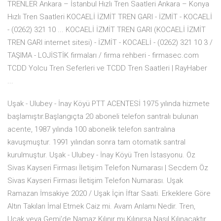
TRENLER Ankara – İstanbul Hızlı Tren Saatleri Ankara – Konya
Hızlı Tren Saatleri KOCAELİ İZMİT TREN GARI - İZMİT - KOCAELİ
- (0262) 321 10 ... KOCAELİ İZMİT TREN GARI (KOCAELİ İZMİT
TREN GARI internet sitesi) - İZMİT - KOCAELİ - (0262) 321 10 3 /
TAŞIMA - LOJİSTİK firmaları / firma rehberi - firmasec.com
TCDD Yolcu Tren Seferleri ve TCDD Tren Saatleri | RayHaber
...
Uşak - Ulubey - İnay Köyü PTT ACENTESİ 1975 yılında hizmete
başlamıştır.Başlangıçta 20 aboneli telefon santralı bulunan
acente, 1987 yılında 100 abonelik telefon santralına
kavuşmuştur. 1991 yılından sonra tam otomatik santral
kurulmuştur. Uşak - Ulubey - İnay Köyü Tren İstasyonu. Öz
Sivas Kayseri Firması İletişim Telefon Numarası | Secdem Öz
Sivas Kayseri Firması İletişim Telefon Numarası. Uşak
Ramazan İmsakiye 2020 / Uşak İçin İftar Saati. Erkeklere Göre
Altın Takıları İmal Etmek Caiz mi. Avam Anlamı Nedir. Tren,
Uçak veya Gemi’de Namaz Kılınır mı Kılınırsa Nasıl Kılınacaktır.