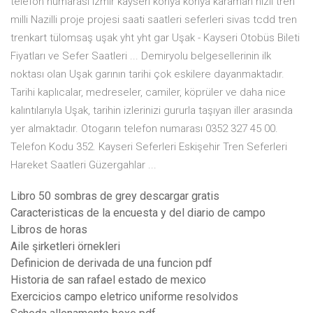
telefon numarası izmir kayseri konya konya karaman hızlı tren
milli Nazilli proje projesi saati saatleri seferleri sivas tcdd tren
trenkart tülomsaş uşak yht yht gar Uşak - Kayseri Otobüs Bileti
Fiyatları ve Sefer Saatleri ... Demiryolu belgesellerinin ilk
noktası olan Uşak garının tarihi çok eskilere dayanmaktadır.
Tarihi kaplıcalar, medreseler, camiler, köprüler ve daha nice
kalıntılarıyla Uşak, tarihin izlerinizi gururla taşıyan iller arasında
yer almaktadır. Otogarın telefon numarası 0352 327 45 00.
Telefon Kodu 352. Kayseri Seferleri Eskişehir Tren Seferleri
Hareket Saatleri Güzergahlar ...
Libro 50 sombras de grey descargar gratis
Caracteristicas de la encuesta y del diario de campo
Libros de horas
Aile şirketleri örnekleri
Definicion de derivada de una funcion pdf
Historia de san rafael estado de mexico
Exercicios campo eletrico uniforme resolvidos