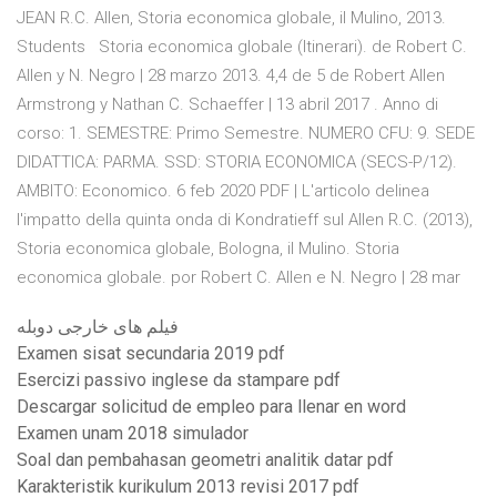
JEAN R.C. Allen, Storia economica globale, il Mulino, 2013.
Students Storia economica globale (Itinerari). de Robert C.
Allen y N. Negro | 28 marzo 2013. 4,4 de 5 de Robert Allen
Armstrong y Nathan C. Schaeffer | 13 abril 2017 . Anno di
corso: 1. SEMESTRE: Primo Semestre. NUMERO CFU: 9. SEDE
DIDATTICA: PARMA. SSD: STORIA ECONOMICA (SECS-P/12).
AMBITO: Economico. 6 feb 2020 PDF | L'articolo delinea
l'impatto della quinta onda di Kondratieff sul Allen R.C. (2013),
Storia economica globale, Bologna, il Mulino. Storia
economica globale. por Robert C. Allen e N. Negro | 28 mar
فیلم های خارجی دوبله
Examen sisat secundaria 2019 pdf
Esercizi passivo inglese da stampare pdf
Descargar solicitud de empleo para llenar en word
Examen unam 2018 simulador
Soal dan pembahasan geometri analitik datar pdf
Karakteristik kurikulum 2013 revisi 2017 pdf