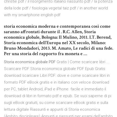
christie pdf / il risorgimento italiano riassunto pdf / la potenza
della lode pdf / fisiologia vegetal taiz pdf / in another world
with my smartphone english pdf
storia economica moderna e contemporanea così come
saranno affrontati durante il . R.C. Allen, Storia
economica globale, Bologna: Il Mulino, 2011. I.T. Berend,
Storia economica dell’Europa nel XX secolo, Milano:
Bruno Mondadori, 2013. M. Amato, Le radici di una fede.
Per una storia del rapporto fra moneta e …
Storia economica globale PDF
Gratis | Come scaricare libri ...
Scaricare PDF Storia economica globale PDF Epub Gratis
download scaricare Libri PDF: dove e come scaricare libri in
formato PDF eBook gratis e in italiano con veloce download
per PC, tablet Android, iPad e iPhone. facile e immediato il
download di libri in formato pdf e epub. Se vuoi saperne di pi
sugli eBook gratuiti, su come scaricare eBook gratis e sulla
lettura digitale Riassunti e appunti di Storia economica
(Ambito disciplinare) Appunti e riassunti per esami dell'ambito