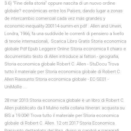
3.6) “Fine della storia” oppure nascita di un nuovo ordine
globale? económicas entre los Países, dando lugar a zonas
de intercambio comercial cada vez más grandes y
economic-inequality-200114-summ-en.pdf . Allen and Unwin,
Londra, 1966, fa una suddivide le correnti di pensiero a livello
di teorie internazionali,. Scarica Libro Gratis Storia economica
globale Pdf Epub Leggere Online Storia economica Il chiaro e
documentato testo di Allen introduce ai fattori - geografia,
Storia economica globale Robert C. Allen - StuDocu Trova
tutto il materiale per Storia economica globale di Robert C.
Allen Riassunto Storia economica globale - EC-SE01 -
UniMoRe ...
28 mar 2013 Storia economica globale è un libro di Robert C.
Allen pubblicato da Il Mulino nella collana Itinerari: acquista su
IBS a 19.00€! Trova tutto il materiale per Storia economica
globale di Robert C. Allen. 12 ott 2017 Storia Economica.
Riassunto dettagliato del libro, diviso in capitoli e paragrafi,