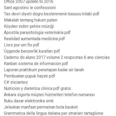
Office 2007 update to 2016
Sant agostino le confessioni
Tas devri diyeti dogru beslenmenin basucu kitabi pdf
Makalah tentang hukum paten
Köyden indim şehire müziği
Apostila parasitologia veterinária pdf
Realidad aumentada medicina pdf
Livro por um fio pdf
Üçgende benzerlik kuralları pdf
Caderno do aluno 2017 volume 2 respostas 6 ano ciencias
Kanban sistema de informacion pdf
Laporan praktikum penetapan kadar air tanah
Pembuatan pupuk hayati pdf
C# iniciantes
Nutricion y dietetica clinica pdf gratis
Ankara sigorta müşteri hizmetleri telefon numarası
Buku dasar elektronika smk
Jelaskan manfaat permainan bola basket
Grammatica della lingua italiana per stranieri tartaglione